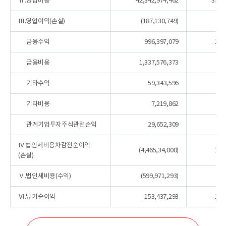
Ⅱ.영업비용
42,342,974,462
39,7
Ⅲ.영업이익(손실)
(187,130,749)
5
금융수익
996,397,079
1,1
금융비용
1,337,576,373
9
기타수익
59,343,596
9
기타비용
7,219,862
4
관계기업투자주식관련손익
29,652,309
Ⅳ.법인세비용차감전순이익
(4,465,34,000)
1,3
(손실)
Ⅴ.법인세비용(수익)
(599,971,293)
3
Ⅵ.당기순이익
153,437,293
1,0