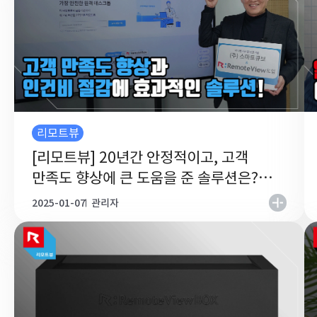
리모트뷰
[리모트뷰] 20년간 안정적이고, 고객
만족도 향상에 큰 도움을 준 솔루션은?｜
스마트큐브
2025-01-07
관리자