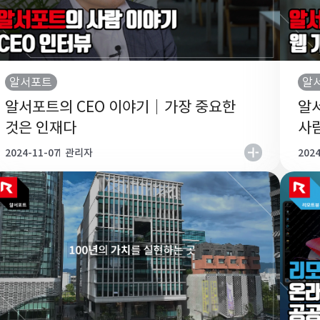
알서포트
알
알서포트의 CEO 이야기｜가장 중요한
알
것은 인재다
사
2024-11-07
관리자
2024