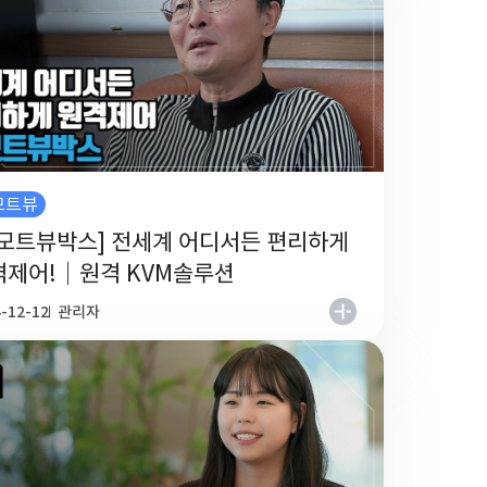
모트뷰
리모트뷰박스] 전세계 어디서든 편리하게
격제어!｜원격 KVM솔루션
-12-12
관리자