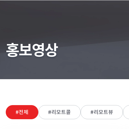
홍보영상
#전체
#리모트콜
#리모트뷰