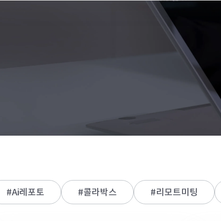
#Ai레포토
#콜라박스
#리모트미팅