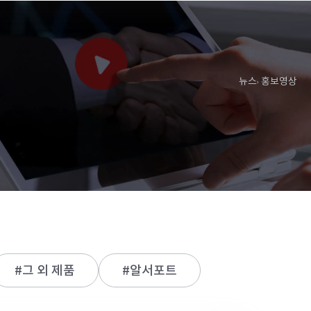
뉴스
홍보영상
#그 외 제품
#알서포트