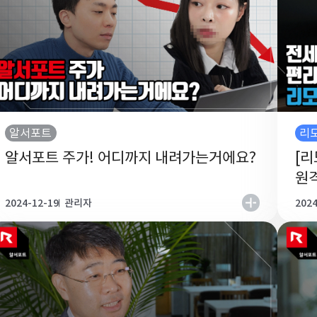
알서포트
리
알서포트 주가! 어디까지 내려가는거에요?
[
원
2024-12-19
관리자
2024