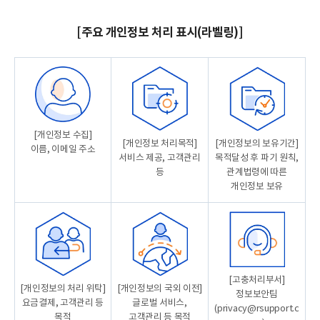
[주요 개인정보 처리 표시(라벨링)]
[개인정보 수집]
[개인정보의 보유기간]
[개인정보 처리목적]
이름, 이메일 주소
목적달성 후 파기 원칙,
서비스 제공, 고객관리
관계법령에 따른
등
개인정보 보유
[고충처리부서]
[개인정보의 처리 위탁]
[개인정보의 국외 이전]
정보보안팀
요금결제, 고객관리 등
글로벌 서비스,
(privacy@rsupport.c
목적
고객관리 등 목적