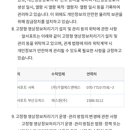
있고, 개인영상정보의 위·변조 방지를 위하여 개인영상정보의
생성 일시, 열람 시 열람 목적·열람자·열람 일시 등을 기록하여
관리하고 있습니다. 이 외에도 개인정보의 안전한 물리적 보관을
위해 잠금장치를 설치하고 있습니다.
8. 고정형 영상정보처리기기 설치 및 관리 등의 위탁에 관한 사항
ㆍ알서포트는 아래와 같이 고정형 영상정보처리기기 설치 및
관리 등을 위탁하고 있으며, 관계 법령에 따라 위탁계약 시
개인정보가 안전하게 관리될 수 있도록 필요한 사항을 규정하고
있습니다.
위치
수탁업체
연락처
알서포트 사옥
(주)가엘에스앤에스
070-7710-7591~3
알서포트 부산오피스
에스원(주)
1588-3112
9. 고정형 영상정보처리기기 운영·관리 방침의 변경에 관한 사항
ㆍ고정형 영상정보처리기기 운영·관리 방침은 법령·정책 또는