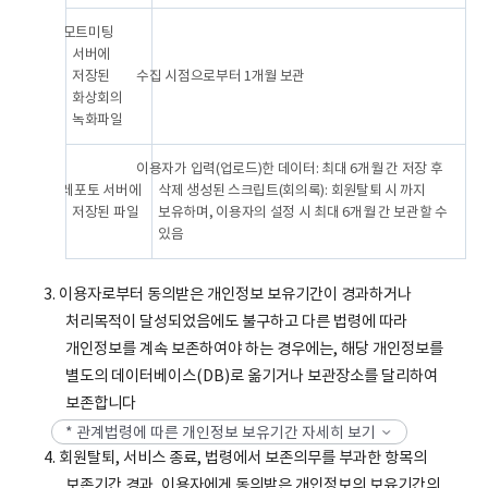
리모트미팅
서버에
저장된
수집 시점으로부터 1개월 보관
화상회의
녹화파일
이용자가 입력(업로드)한 데이터: 최대 6개월 간 저장 후
AI레포토 서버에
삭제 생성된 스크립트(회의록): 회원탈퇴 시 까지
저장된 파일
보유하며, 이용자의 설정 시 최대 6개월 간 보관할 수
있음
3. 이용자로부터 동의받은 개인정보 보유기간이 경과하거나
처리목적이 달성되었음에도 불구하고 다른 법령에 따라
개인정보를 계속 보존하여야 하는 경우에는, 해당 개인정보를
별도의 데이터베이스(DB)로 옮기거나 보관장소를 달리하여
보존합니다
* 관계법령에 따른 개인정보 보유기간 자세히 보기
4. 회원탈퇴, 서비스 종료, 법령에서 보존의무를 부과한 항목의
보존기간 경과, 이용자에게 동의받은 개인정보의 보유기간의