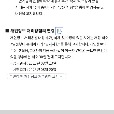
보안기술의 변경에 따라 내용의 추가·삭제 및 수정이 있을
시에는 지체 없이 홈페이지의 “공지사항”을 통해 변경사유 및
내용을 고지합니다.
■ 개인정보 처리방침의 변경
개인정보 처리방침 내용 추가, 삭제 및 수정이 있을 시에는 개정 최소
7일전부터 홈페이지의 “공지사항”을 통해 고지합니다. 개인정보의
수집 및 활용, 제3자의 제공 등과 같이 이용자 권리의 중요한 변경이
있을 경우에는 최소 30일 전에 고지합니다.
– 공고일자 : 2025년 08월 13일
– 시행일자 : 2025년 08월 20일
* 변경 전 개인정보 처리방침 보기