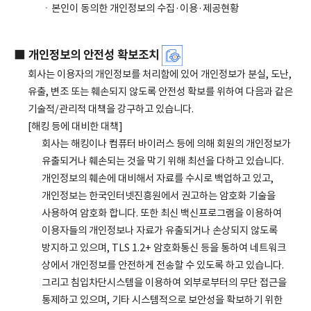
ㆍ본인이 동의한 개인정보의 수집·이용·제공현황
■ 개인정보의 안전성 확보조치
회사는 이용자의 개인정보를 처리함에 있어 개인정보가 분실, 도난,
유출, 변조 또는 훼손되지 않도록 안전성 확보를 위하여 다음과 같은
기술적/관리적 대책을 강구하고 있습니다.
[해킹 등에 대비한 대책]
회사는 해킹이나 컴퓨터 바이러스 등에 의해 회원의 개인정보가
유출되거나 훼손되는 것을 막기 위해 최선을 다하고 있습니다.
개인정보의 훼손에 대비해서 자료를 수시로 백업하고 있고,
개인정보는 한국인터넷진흥원에서 권고하는 암호화 기술을
사용하여 암호화 합니다. 또한 최신 백신프로그램을 이용하여
이용자들의 개인정보나 자료가 유출되거나 손상되지 않도록
방지하고 있으며, TLS 1.2+ 암호화통신 등을 통하여 네트워크
상에서 개인정보를 안전하게 전송할 수 있도록 하고 있습니다.
그리고 침입차단시스템을 이용하여 외부로부터의 무단 접근을
통제하고 있으며, 기타 시스템적으로 보안성을 확보하기 위한