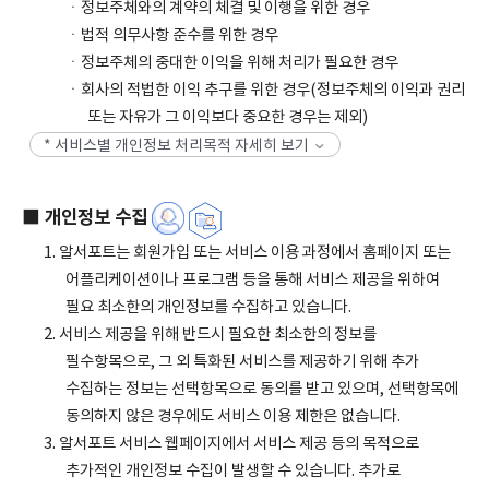
ㆍ정보주체와의 계약의 체결 및 이행을 위한 경우
ㆍ법적 의무사항 준수를 위한 경우
ㆍ정보주체의 중대한 이익을 위해 처리가 필요한 경우
ㆍ회사의 적법한 이익 추구를 위한 경우(정보주체의 이익과 권리
또는 자유가 그 이익보다 중요한 경우는 제외)
* 서비스별 개인정보 처리목적 자세히 보기
■ 개인정보 수집
1. 알서포트는 회원가입 또는 서비스 이용 과정에서 홈페이지 또는
어플리케이션이나 프로그램 등을 통해 서비스 제공을 위하여
필요 최소한의 개인정보를 수집하고 있습니다.
2. 서비스 제공을 위해 반드시 필요한 최소한의 정보를
필수항목으로, 그 외 특화된 서비스를 제공하기 위해 추가
수집하는 정보는 선택항목으로 동의를 받고 있으며, 선택항목에
동의하지 않은 경우에도 서비스 이용 제한은 없습니다.
3. 알서포트 서비스 웹페이지에서 서비스 제공 등의 목적으로
추가적인 개인정보 수집이 발생할 수 있습니다. 추가로