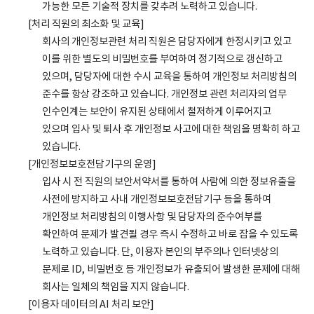
가능한 모든 기술적 장치를 갖추려 노력하고 있습니다.
[처리 직원의 최소화 및 교육]
회사의 개인정보관련 처리 직원은 담당자에게 한정시키고 있고
이를 위한 별도의 비밀번호를 부여하여 정기적으로 갱신하고
있으며, 담당자에 대한 수시 교육을 통하여 개인정보 처리방침의
준수를 항상 강조하고 있습니다. 개인정보 관련 처리자의 업무
인수인계는 보안이 유지된 상태에서 철저하게 이루어지고
있으며 입사 및 퇴사 후 개인정보 사고에 대한 책임을 명확히 하고
있습니다.
[개인정보보호전담기구의 운영]
입사 시 전 직원의 보안서약서를 통하여 사람에 의한 정보유출을
사전에 방지하고 사내 개인정보보호전담기구 등을 통하여
개인정보 처리방침의 이행사항 및 담당자의 준수여부를
확인하여 문제가 발견될 경우 즉시 수정하고 바로 잡을 수 있도록
노력하고 있습니다. 단, 이용자 본인의 부주의나 인터넷상의
문제로 ID, 비밀번호 등 개인정보가 유출되어 발생한 문제에 대해
회사는 일체의 책임을 지지 않습니다.
[이용자 데이터의 AI 처리 보안]