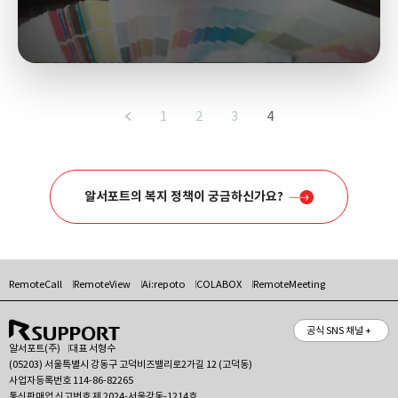
1
2
3
4
알서포트의 복지 정책이 궁금하신가요?
RemoteCall
RemoteView
Ai:repoto
COLABOX
RemoteMeeting
공식 SNS 채널 +
알서포트(주)
대표 서형수
(05203) 서울특별시 강동구 고덕비즈밸리로2가길 12 (고덕동)
사업자등록번호 114-86-82265
통신판매업 신고번호 제 2024-서울강동-1214호