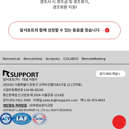
경조사 시 경조금 및 경조휴가,
경조화환 지원!
알서포트와 함께 성장할 수 있는 동료를 찾습니다
RemoteCall
RemoteView
Ai:repoto
COLABOX
RemoteMeeting
공식 SNS 채널 +
알서포트(주)
대표 서형수
(05203) 서울특별시 강동구 고덕비즈밸리로2가길 12 (고덕동)
사업자등록번호 114-86-82265
통신판매업 신고번호 제 2024-서울강동-1214호
문의
070-7011-3900
이메일
sales.kr@rsupport.com
팩스 02-479-4429
개인정보 처리방침
내부정보관리규정
COPYRIGHT © 2026 RSUPPORT CO., LTD. ALL RIGHTS RESERVED.