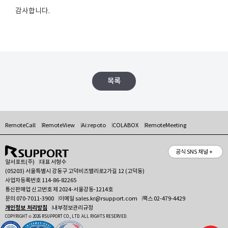
감사합니다.
목록
RemoteCall
RemoteView
Ai:repoto
COLABOX
RemoteMeeting
공식 SNS 채널 +
알서포트(주)
대표 서형수
(05203) 서울특별시 강동구 고덕비즈밸리로2가길 12 (고덕동)
사업자등록번호 114-86-82265
통신판매업 신고번호 제 2024-서울강동-1214호
문의
070-7011-3900
이메일
sales.kr@rsupport.com
팩스 02-479-4429
개인정보 처리방침
내부정보관리규정
COPYRIGHT © 2026 RSUPPORT CO., LTD. ALL RIGHTS RESERVED.