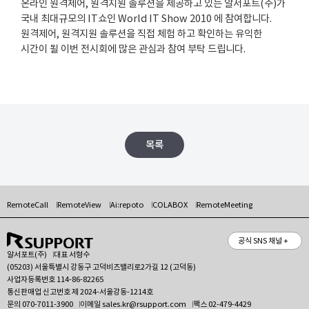
온라인 원격제어, 원격지원 솔루션을 제공하고 있는 알서포트(주)가
국내 최대규모의 IT쇼인 World IT Show 2010 에 참여합니다.
원격제어, 원격지원 솔루션을 직접 체험 하고 확인하는 유익한
시간이 될 이번 전시회에 많은 관심과 참여 부탁 드립니다.
목록
RemoteCall
RemoteView
Ai:repoto
COLABOX
RemoteMeeting
공식 SNS 채널 +
알서포트(주)
대표 서형수
(05203) 서울특별시 강동구 고덕비즈밸리로2가길 12 (고덕동)
사업자등록번호 114-86-82265
통신판매업 신고번호 제 2024-서울강동-1214호
문의
070-7011-3900
이메일
sales.kr@rsupport.com
팩스 02-479-4429