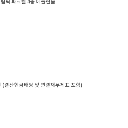
울올림픽 파크텔 4층 베를린홀
건 (결산현금배당 및 연결재무제표 포함)