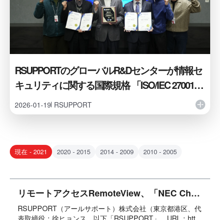
RSUPPORTのグローバルR&Dセンターが情報セ
キュリティに関する国際規格 「ISO/IEC 27001」
「ISO/IEC 27017」認証を同時取得
2026-01-19
RSUPPORT
現在 - 2021
2020 - 2015
2014 - 2009
2010 - 2005
リモートアクセスRemoteView、「NEC Chromebook for テレワーク」テレワークセット商品に採用
RSUPPORT（アールサポート）株式会社（東京都港区、代
表取締役：徐ヒョンス、以下「RSUPPORT」、URL：http