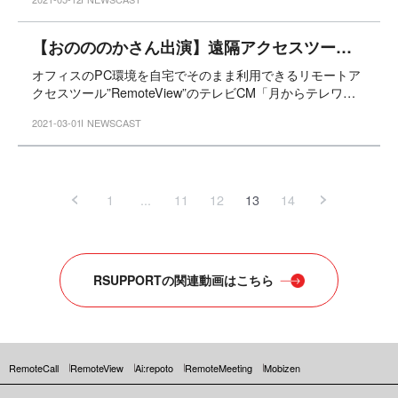
【おのののかさん出演】遠隔アクセスツール「RemoteView」好評のテレビCM、関東地域で3月8日(月)から放映開始！
オフィスのPC環境を自宅でそのまま利用できるリモートア
クセスツール”RemoteView”のテレビCM「月からテレワー
ク」編を3月8日（月）より関東エリア（1都6県）にて放映
2021-03-01
NEWSCAST
を決定いたしました。
1
...
11
12
13
14
RSUPPORTの関連動画はこちら
RemoteCall
RemoteView
Ai:repoto
RemoteMeeting
Mobizen