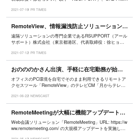
s://www.rsupport.com）の、リモートアクセス「RemoteVie
2021-07-19
PR TIMES
w」が日本電気株式会社（以下「NEC」）で7月19日より販
売開始するテレワークセット商品「NEC Chromebook for
テレワーク」に採用されました。
RemoteView、情報漏洩防止ソリューション「秘文」との連携開始
遠隔ソリューションの専門企業であるRSUPPORT（アール
サポート）株式会社（東京都港区、代表取締役：徐ヒョン
ス、以下「RSUPPORT」、URL：https://www.rsupport.co
2021-07-12
PR TIMES
m）は、コロナ禍で日常に浸透してきたテレワークをより安
全に利用できるよう株式会社日立ソリューションズ（本
社：本社：東京都品川区、取締役社長：山本 二雄／以下、
おのののかさん出演、手軽に在宅勤務が始められる！リモートアクセス「RemoteView」テレビCMを北海道と福岡にて6月22日（火）より放映開始！
日立ソリューションズ）の情報漏洩防止ソリューション
オフィスのPC環境を自宅でそのまま利用できるリモートア
「秘文」との連携を開始しました。
クセスツール「RemoteView」のテレビCM「月からテレワ
ーク」編を6月22日（火）より北海道と福岡エリアにて放映
2021-06-22
NEWSCAST
を開始します。
RemoteMeetingが大幅に機能アップデート！AIを活用し、より使いやすく進化
Web会議ソリューション「RemoteMeeting」URL: https://w
ww.remotemeeting.com/ の大規模アップデートを実施しま
した。
2021-05-12
NEWSCAST