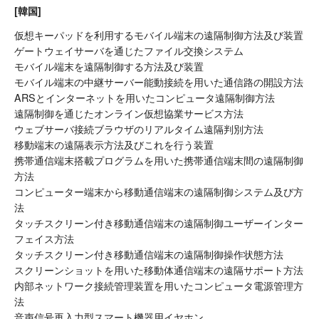
[韓国]
仮想キーパッドを利用するモバイル端末の遠隔制御方法及び装置
ゲートウェイサーバを通じたファイル交換システム
モバイル端末を遠隔制御する方法及び装置
モバイル端末の中継サーバー能動接続を用いた通信路の開設方法
ARSとインターネットを用いたコンピュータ遠隔制御方法
遠隔制御を通じたオンライン仮想協業サービス方法
ウェブサーバ接続ブラウザのリアルタイム遠隔判別方法
移動端末の遠隔表示方法及びこれを行う装置
携帯通信端末搭載プログラムを用いた携帯通信端末間の遠隔制御
方法
コンピューター端末から移動通信端末の遠隔制御システム及び方
法
タッチスクリーン付き移動通信端末の遠隔制御ユーザーインター
フェイス方法
タッチスクリーン付き移動通信端末の遠隔制御操作状態方法
スクリーンショットを用いた移動体通信端末の遠隔サポート方法
内部ネットワーク接続管理装置を用いたコンピュータ電源管理方
法
音声信号再入力型スマート機器用イヤホン