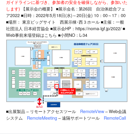
ガイドラインに基づき、参加者の安全を確保しながら、参加いた
します)
【展示会の概要】 ■展示会名 : 第26回 自治体総合フェ
ア2022 ■日時：2022年5月18日(水)～20日(金) 10：00～17：00
■場所： 東京ビッグサイト 西展示棟･西３ホール ■主催：一般
社団法人 日本経営協会 ■展示会HP：
https://noma-lgf.jp/2022/
■
Web事前来場登録は
こちら
■小間NO：L-34
■出展製品 – リモートアクセスツール
RemoteView
– Web会議
システム
RemoteMeeting
– 遠隔サポートツール
RemoteCall