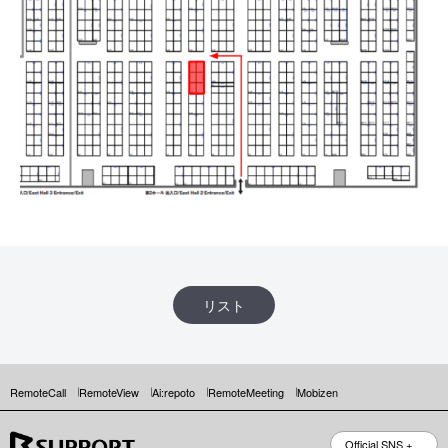
リスト
RemoteCall
RemoteView
Ai:repoto
RemoteMeeting
Mobizen
Official SNS +