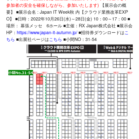
参加者の安全を確保しながら、参加いたします)
【展示会の概
要】 ■展示会名 : Japan IT Week秋 内【クラウド業務改革EXP
O】 ■日時：2022年10月26日(水)～28日(金) 10：00～17：00 ■
場所： 幕張メッセ 6ホール ■主催：RX Japan株式会社 ■展示会
HP：
https://www.japan-it-autumn.jp/
■招待券ダウンロードは
こ
ちら
■出展社ページは
こちら
■小間NO：31-54