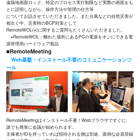
遠隔地画面ロック、特定のプロセス実行制限など実際の画面をも
とに説明しながら、操作方法や管理の仕方等
についてお話させていただきました。また台風などの自然災害が
相次ぐ中、災害時のBCP対策として
RemoteWOL(※)に関するご質問もたくさんいただきました。
※RemoteWOL：離れた場所にあるPCの電源をオンにできる電
源管理用ハードウェア製品
■RemoteMeeting
Web基盤・インストール不要のコミュニケーションツ
ール
RemoteMeetingはインストール不要！Webブラウザですぐに、
誰でも簡単に会議が始められます。
主催者がIDを持っていれば招待される側は別途、面倒な会員登録