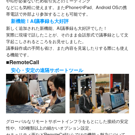
やIDが必要ないため取引先とのミーティング
などにも気軽に使えます。またiPhoneやiPad、Android OSの携
帯電話で外部より参加することも可能です。
新機能！AI議事録も大好評
新しく追加された新機能、AI議事録も大好評でした！
実際に現場で話したことが、そのまま会話形式で議事録として文
字起こしされるところをお見せしました。
議事録作成の手間も省け、また内容を見返したりする際にも使え
る機能です。
■RemoteCall
安心・安定の遠隔サポートツール
グローバルなリモートサポートインフラをもとにした接続の安定
性や、120種類以上の細かいオプション設定、
セキュリティ面などRemoteCallならではの機能・魅力について