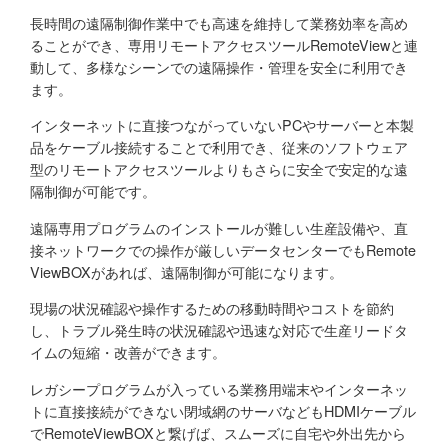
長時間の遠隔制御作業中でも高速を維持して業務効率を高め
ることができ、専用リモートアクセスツールRemoteViewと連
動して、多様なシーンでの遠隔操作・管理を安全に利用でき
ます。
インターネットに直接つながっていないPCやサーバーと本製
品をケーブル接続することで利用でき、従来のソフトウェア
型のリモートアクセスツールよりもさらに安全で安定的な遠
隔制御が可能です。
遠隔専用プログラムのインストールが難しい生産設備や、直
接ネットワークでの操作が厳しいデータセンターでもRemote
ViewBOXがあれば、遠隔制御が可能になります。
現場の状況確認や操作するための移動時間やコストを節約
し、トラブル発生時の状況確認や迅速な対応で生産リードタ
イムの短縮・改善ができます。
レガシープログラムが入っている業務用端末やインターネッ
トに直接接続ができない閉域網のサーバなどもHDMIケーブル
でRemoteViewBOXと繋げば、スムーズに自宅や外出先から