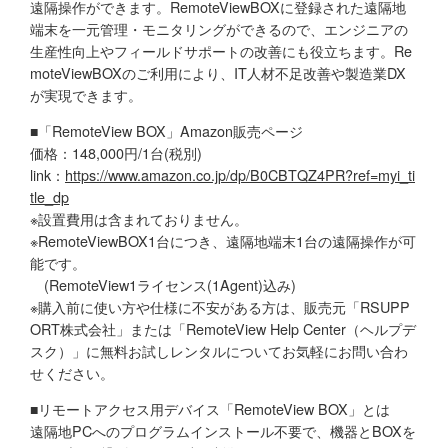
遠隔操作ができます。RemoteViewBOXに登録された遠隔地
端末を一元管理・モニタリングができるので、エンジニアの
生産性向上やフィールドサポートの改善にも役立ちます。Re
moteViewBOXのご利用により、IT人材不足改善や製造業DX
が実現できます。
■「RemoteView BOX」Amazon販売ページ
価格：148,000円/1台(税別)
link：
https://www.amazon.co.jp/dp/B0CBTQZ4PR?ref=myi_ti
tle_dp
※設置費用は含まれておりません。
※RemoteViewBOX1台につき、遠隔地端末1台の遠隔操作が可
能です。
(RemoteView1ライセンス(1Agent)込み)
※購入前に使い方や仕様に不安がある方は、販売元「RSUPP
ORT株式会社」または「RemoteView Help Center（ヘルプデ
スク）」に無料お試しレンタルについてお気軽にお問い合わ
せください。
■リモートアクセス用デバイス「RemoteView BOX」とは
遠隔地PCへのプログラムインストール不要で、機器とBOXを