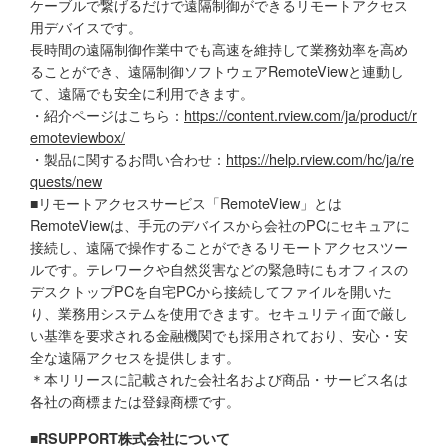
ケーブルで繋げるだけで遠隔制御ができるリモートアクセス
用デバイスです。
長時間の遠隔制御作業中でも高速を維持して業務効率を高め
ることができ、遠隔制御ソフトウェアRemoteViewと連動し
て、遠隔でも安全に利用できます。
・紹介ページはこちら：
https://content.rview.com/ja/product/r
emoteviewbox/
・製品に関するお問い合わせ：
https://help.rview.com/hc/ja/re
quests/new
■リモートアクセスサービス「RemoteView」とは
RemoteViewは、手元のデバイスから会社のPCにセキュアに
接続し、遠隔で操作することができるリモートアクセスツー
ルです。テレワークや自然災害などの緊急時にもオフィスの
デスクトップPCを自宅PCから接続してファイルを開いた
り、業務用システムを使用できます。セキュリティ面で厳し
い基準を要求される金融機関でも採用されており、安心・安
全な遠隔アクセスを提供します。
＊本リリースに記載された会社名および商品・サービス名は
各社の商標または登録商標です。
■RSUPPORT株式会社について