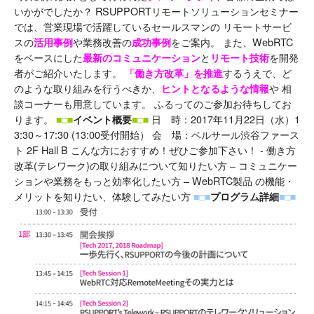
いかがでしたか？ RSUPPORTリモートソリューションセミナー
では、営業現場で活躍しているセールスマンの リモートサービ
スの
や業務改善の
をご案内。 また、WebRTC
活用事例
成功事例
をベースにした
と
を開発
最新のコミュニケーション
リモート技術
者がご紹介いたします。
するうえで、ど
「働き方改革」を推進
のような取り組みを行うべきか、
や 相
ヒントとなるような情報
談コーナーも用意しています。 ふるってのご参加お待ちしてお
ります。
日 時：2017年11月22日（水）1
■□■
イベント概要
■□■
3:30～17:30 (13:00受付開始） 会 場：ベルサール渋谷ファース
ト 2F Hall B こんな方におすすめ！ぜひご参加下さい！ ‐ 働き方
改革(テレワーク)の取り組みについて知りたい方 – コミュニケー
ションや業務をもっと効率化したい方 – WebRTC製品 の機能・
メリットを知りたい、体験してみたい方
■□■
プログラム詳細
■□■