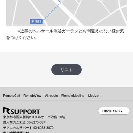
※近隣のベルサール渋谷ガーデンとお間違えのない様お気
をつけください。
リスト
RemoteCall
RemoteView
Ai:repoto
RemoteMeeting
Mobizen
Official SNS +
東京都港区東新橋2-3-3 ルオーゴ汐留 10階
購入前のご相談 03-6273-3871
テクニカルサポート 03-6273-3872
個人情報保護方針