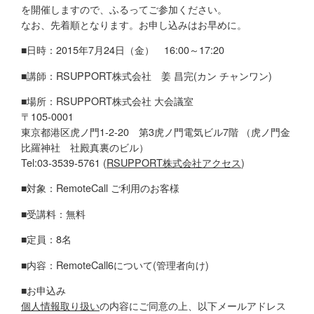
を開催しますので、ふるってご参加ください。
なお、先着順となります。お申し込みはお早めに。
■日時：2015年7月24日（金） 16:00～17:20
■講師：RSUPPORT株式会社 姜 昌完(カン チャンワン)
■場所：RSUPPORT株式会社 大会議室
〒105-0001
東京都港区虎ノ門1-2-20 第3虎ノ門電気ビル7階 （虎ノ門金
比羅神社 社殿真裏のビル）
Tel:03-3539-5761 (
RSUPPORT株式会社アクセス
)
■対象：RemoteCall ご利用のお客様
■受講料：無料
■定員：8名
■内容：RemoteCall6について(管理者向け)
■お申込み
個人情報取り扱い
の内容にご同意の上、以下メールアドレス