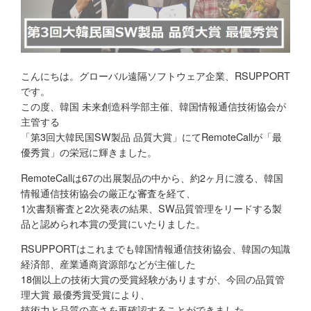
こんにちは。グローバル遠隔ソフトウェア企業、RSUPPORT
です。
この度、韓国 未来創造科学部主催、韓国情報通信技術協会が
主管する
「第3回大韓民国SW製品 品質大賞」にてRemoteCallが「最
優秀賞」の栄冠に輝きました。
RemoteCallは67の出展製品の中から、約2ヶ月に渡る、韓国
情報通信技術協会の厳正な審査を経て、
1次書類審査と2次発表の結果、SW品質管理をリードする製
品と認められ本賞の受賞にいたりました。
RSUPPORTはこれまでも韓国情報通信技術協会、韓国の知識
経済部、産業通商資源部などが主催した
18個以上の技術大賞の受賞経験がありますが、今回の品質管
理大賞 最優秀賞受賞により、
技術力と品質の高さを再確認することができました。