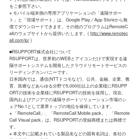
をご参照下さい。
※ モバイル端末側の専用アプリケーションの「遠隔サポー
ト」と「現場サポート」は、Google Play／App Storeから無
償でダウンロードできます。その他のプログラムはRemoteC
allのウェブサイトから提供いたします。(
http://www.remotec
all.com/jp/
)
■RSUPPORT株式会社について
RSUPPORTは、世界初のWEBとアイコンだけで実現する遠
隔サポートシステムを開発したクラウドリモートサービスの
リーディングカンパニーです。
日本国内では、通信(NTTドコモなど)、公共、金融、企業、教
育、医療などあらゆる分野で5,000社以上の企業様にRSUPP
ORTの技術を企業様にRSUPPORTの技術を採用し、現在、
国内およびアジアでの遠隔サポートソリューション市場のシ
ェアNo.1として業界トップの地位を確保しています。
※ 「RemoteCall」、「RemoteCall Mobile pack」、「Remote
Call Visual pack」は、RSUPPORTの登録商標または商標で
す。
※ 本文中に記載されている製品名などの固有名詞は、各社の