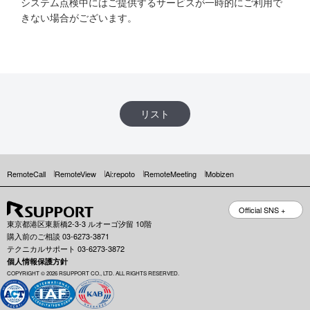
システム点検中にはご提供するサービスが一時的にご利用で
きない場合がございます。
リスト
RemoteCall
RemoteView
Ai:repoto
RemoteMeeting
Mobizen
Official SNS +
東京都港区東新橋2-3-3 ルオーゴ汐留 10階
購入前のご相談 03-6273-3871
テクニカルサポート 03-6273-3872
個人情報保護方針
COPYRIGHT © 2026 RSUPPORT CO., LTD. ALL RIGHTS RESERVED.