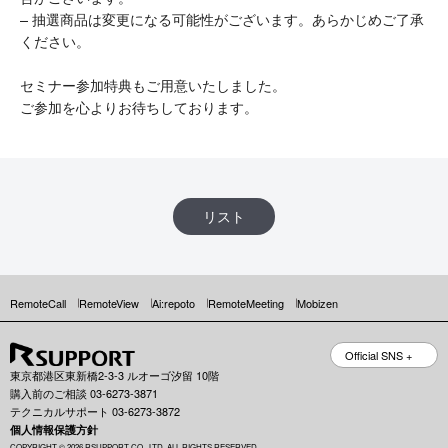
– 抽選商品は変更になる可能性がございます。あらかじめご了承
ください。
セミナー参加特典もご用意いたしました。
ご参加を心よりお待ちしております。
リスト
RemoteCall
RemoteView
Ai:repoto
RemoteMeeting
Mobizen
Official SNS +
東京都港区東新橋2-3-3 ルオーゴ汐留 10階
購入前のご相談 03-6273-3871
テクニカルサポート 03-6273-3872
個人情報保護方針
COPYRIGHT © 2026 RSUPPORT CO., LTD. ALL RIGHTS RESERVED.