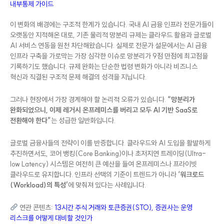
연관 콘텐츠:
4월부터 망분리 규제 완화, AI 도입 전 갖춰야 할 증권사
내부통제 가이드
이 변화의 배경에는 구조적 한계가 있습니다. 국내 AI 금융 인프라 전문가들이
오랫동안 지적해온 대로, 기존 물리적 망분리 규제는 클라우드 활용과 글로벌
AI 서비스 연동을 원천 차단해왔습니다. 실제로 전문가 설문에서는 AI 금융
인프라 구축을 가로막는 가장 심각한 이슈로 망분리가 9점 만점에 최고점을
기록하기도 했습니다. 규제 완화는 단순한 법령 변화가 아니라 비즈니스
혁신과 직결된 구조적 문제 해결의 성격을 지닙니다.
그러나 현장에서 가장 경계해야 할 논리적 오류가 있습니다.
“망분리가
완화되었으니, 이제 레거시 온프레미스를 버리고 모두 AI 기반 SaaS로
전환해야 한다”
는 성급한 일반화입니다.
글로벌 금융사들의 전략이 이를 반증합니다. 클라우드와 AI 도입을 활발하게
추진하면서도, 코어 뱅킹(Core Banking)이나 초저지연 트레이딩(Ultra-
low Latency) 시스템은 여전히 큰 예산을 들여 온프레미스나 프라이빗
클라우드로 유지합니다. 인프라 선택의 기준이 트렌드가 아니라
‘워크로드
(Workload)의 특성’
에 맞춰져 있다는 사례입니다.
연관 콘텐츠:
13시간 주식 거래와 토큰증권(STO), 증권사는 운영