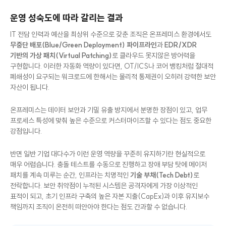
많습니다.
운영 성숙도에 따라 갈리는 결과
IT 전담 인력과 예산을 최상위 수준으로 갖춘 조직은 온프레미스 환경에서도
무중단 배포(Blue/Green Deployment) 파이프라인
과
EDR/XDR
기반의 가상 패치(Virtual Patching)
로 클라우드 못지않은 방어력을
구현합니다. 이러한 자동화 역량이 있다면, OT/ICS나 코어 뱅킹처럼 절대적
폐쇄성이 요구되는 워크로드에 한해서는 물리적 통제권이 오히려 강력한 보안
자산이 됩니다.
온프레미스는 데이터 보안과 기밀 유출 방지에서 분명한 장점이 있고, 업무
프로세스 특성에 맞춰 높은 수준으로 커스터마이즈할 수 있다는 점도 중요한
강점입니다.
반면 일반 기업 대다수가 이런 운영 역량을 꾸준히 유지하기란 현실적으로
매우 어렵습니다. 충돌 테스트를 수동으로 진행하고 장애 부담 탓에 메이저
패치를 계속 미루는 순간, 인프라는 치명적인
기술 부채(Tech Debt)
로
전락합니다. 보안 취약점이 누적된 시스템은 공격자에게 가장 이상적인
표적이 되고, 초기 인프라 구축의 높은 자본 지출(CapEx)과 이후 유지보수
책임까지 조직이 온전히 떠안아야 한다는 점도 간과할 수 없습니다.