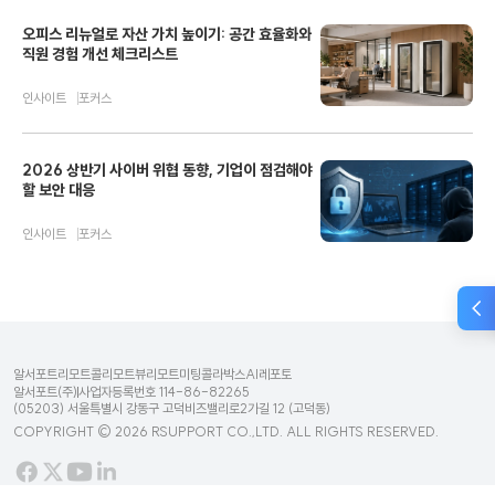
오피스 리뉴얼로 자산 가치 높이기: 공간 효율화와
직원 경험 개선 체크리스트
인사이트
포커스
2026 상반기 사이버 위협 동향, 기업이 점검해야
할 보안 대응
인사이트
포커스
알서포트
리모트콜
리모트뷰
리모트미팅
콜라박스
AI레포토
알서포트(주)
사업자등록번호 114-86-82265
(05203) 서울특별시 강동구 고덕비즈밸리로2가길 12 (고덕동)
COPYRIGHT © 2026 RSUPPORT CO.,LTD. ALL RIGHTS RESERVED.