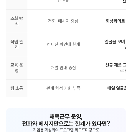
중증장애 직원의 이동 부담과 안전사
재택근무 운영
출퇴근
고 우려
완화
조회 방
전화·메시지 중심
화상회의로 실
식
직원 관
얼굴을 보며 건
컨디션 확인에 한계
리
인
교육 운
신규 제품 교육
개별 안내 중심
영
로 진
팀 소통
관계 형성 기회 부족
매일 얼굴을 
재택근무 운영,
전화와 메시지만으로는 한계가 있다면?