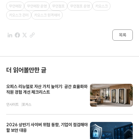
무인매장
무인매장 운영
무인점포
무인점포 운영
키오스크
키오스크 관리
키오스크 원격제어
목록
더 읽어볼만한 글
오피스 리뉴얼로 자산 가치 높이기: 공간 효율화와
직원 경험 개선 체크리스트
인사이트
포커스
2026 상반기 사이버 위협 동향, 기업이 점검해야
할 보안 대응