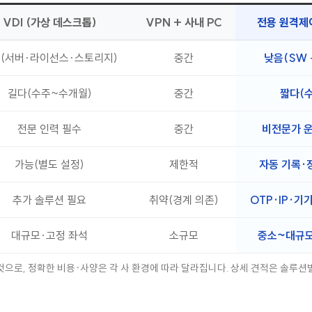
VDI (가상 데스크톱)
VPN + 사내 PC
전용 원격제
(서버·라이선스·스토리지)
중간
낮음(SW 
길다(수주~수개월)
중간
짧다(수
전문 인력 필수
중간
비전문가 운
가능(별도 설정)
제한적
자동 기록·
추가 솔루션 필요
취약(경계 의존)
OTP·IP·기
대규모·고정 좌석
소규모
중소~대규모
것으로, 정확한 비용·사양은 각 사 환경에 따라 달라집니다. 상세 견적은 솔루션