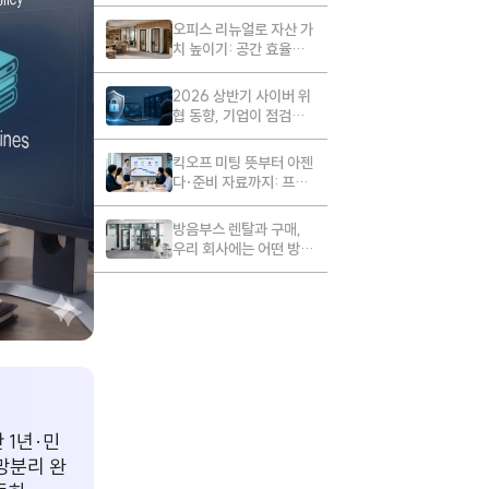
영의 표준이 되는 이유
오피스 리뉴얼로 자산 가
치 높이기: 공간 효율화
와 직원 경험 개선 체크
리스트
2026 상반기 사이버 위
협 동향, 기업이 점검해
야 할 보안 대응
킥오프 미팅 뜻부터 아젠
다·준비 자료까지: 프로
젝트 시작 전 꼭 합의할
6가지
방음부스 렌탈과 구매,
우리 회사에는 어떤 방식
이 적합할까?
 1년·민
망분리 완