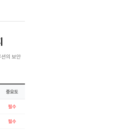
 클라우드 서
지
루션의 보안
중요도
필수
필수