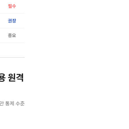
필수
권장
중요
전용 원격
안 통제 수준