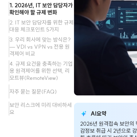
1. 2026년, IT 보안 담당자가
확인해야 할 규제 변화
2. IT 보안 담당자를 위한 규제
대응 체크포인트 5가지
3. 우리 회사에 맞는 방식은?
— VDI vs VPN vs 전용 원
격제어 비교
4. 규제 요건을 충족하는 기업
용 원격제어를 위한 선택, 리
모트뷰(RemoteView)
자주 묻는 질문(FAQ)
보안 리스크에 미리 대비하세
요
AI요약
2026년 원격접속 보안의 
감정보 취급 시 2년으로 